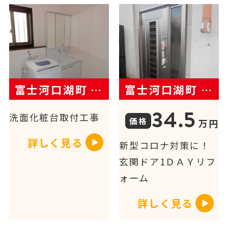
富士河口湖町 N様
富士河口湖町 F様
34.5
洗面化粧台取付工事
万円
詳しく見る
新型コロナ対策に！
玄関ドア1ＤＡＹリフ
ォーム
詳しく見る