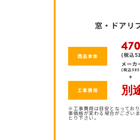
窓・ドアリ
47
(税込5
商品本体
メーカー
(税込585
+
別
工事費用
※工事費用は目安となっており
事価格が変わる場合がござい
とり下さい。