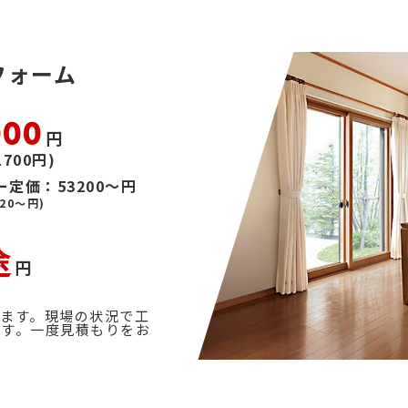
フォーム
000
円
1700円)
定価：53200～円
20～円)
途
円
ます。現場の状況で工
ます。一度見積もりをお