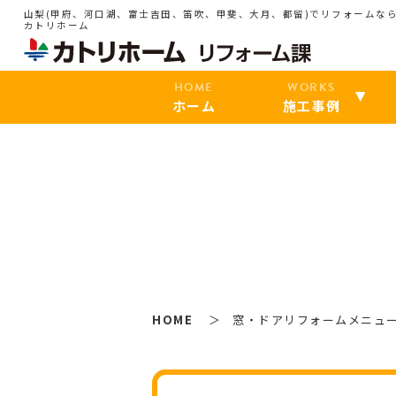
山梨(甲府、河口湖、富士吉田、笛吹、甲斐、大月、都留)でリフォームな
カトリホーム
HOME
WORKS
ホーム
施工事例
HOME
窓・ドアリフォームメニュ