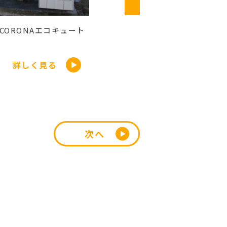
県
山梨県
県】インプラス取り付けリ
【山梨県】浴室暖房機交換リフ
ム 寒暖差を防ぎ防音...
ーム 作業時間2時間
詳しく見る
詳しく見る
次へ