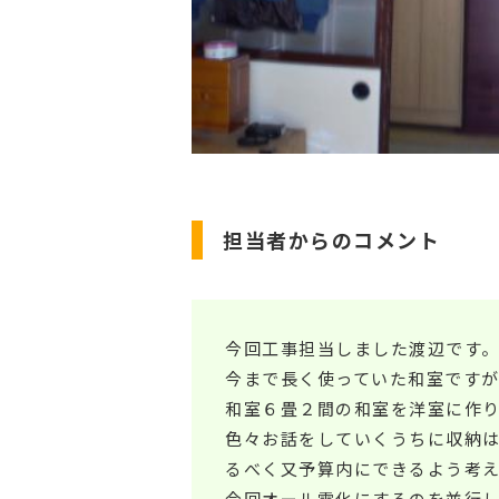
担当者からのコメント
今回工事担当しました渡辺です
今まで長く使っていた和室です
和室６畳２間の和室を洋室に作
色々お話をしていくうちに収納
るべく又予算内にできるよう考
今回オール電化にするのを並行