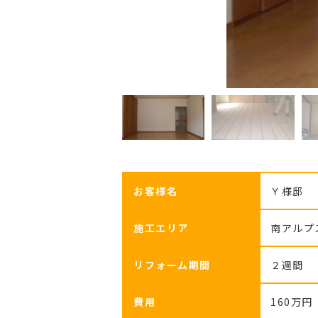
お客様名
Ｙ様邸
施工エリア
南アルプ
リフォーム期間
２週間
費用
160万円