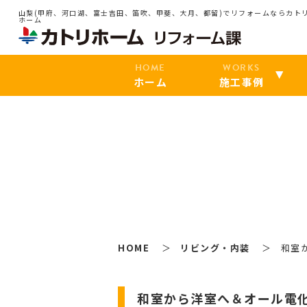
山梨(甲府、河口湖、富士吉田、笛吹、甲斐、大月、都留)でリフォームならカト
ホーム
HOME
WORKS
ホーム
施工事例
HOME
リビング・内装
和室
和室から洋室へ＆オール電