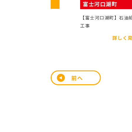
富士河口湖町
大月市
【富士河口湖町】石油給湯器交換
【大月市】LIXL
工事
換工事
詳しく見る
詳し
前へ