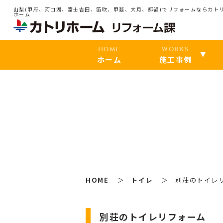
山梨(甲府、河口湖、富士吉田、笛吹、甲斐、大月、都留)でリフォームならカト
ホーム
HOME
WORKS
ホーム
施工事例
HOME
トイレ
別荘のトイレ
別荘のトイレリフォーム