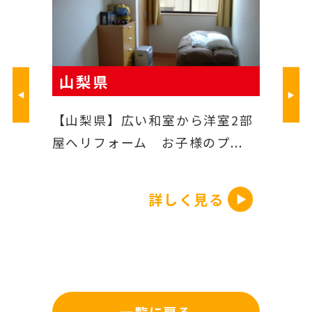
山梨県
山梨県
付けリ
【山梨県】広い和室から洋室2部
【山梨県
...
屋へリフォーム お子様のプ...
憧れの対面
る
詳しく見る