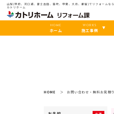
山梨(甲府、河口湖、富士吉田、笛吹、甲斐、大月、都留)でリフォームな
カトリホーム
HOME
WORKS
ホーム
施工事例
HOME
お問い合わせ・無料お見積
お名前
必須